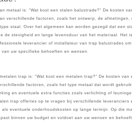
an metaal is: “Wat kost een stalen balustrade?” De kosten va
van verschillende factoren, zoals het ontwerp, de afmetingen,
te type staal. Over het algemeen kan worden gezegd dat een st
 de stevigheid en lange levensduur van het materiaal. Het i
ssionele leverancier of installateur van trap balustrades o
s van uw specifieke behoeften en wensen.
?
metalen trap is: “Wat kost een metalen trap?” De kosten van
rschillende factoren, zoals het type metaal dat wordt gebruik
ing en eventuele extra functies zoals verlichting of leuninge
en trap offertes op te vragen bij verschillende leveranciers 
n als eventuele onderhoudskosten op lange termijn. Op die m
 past binnen uw budget en voldoet aan uw wensen en behoef