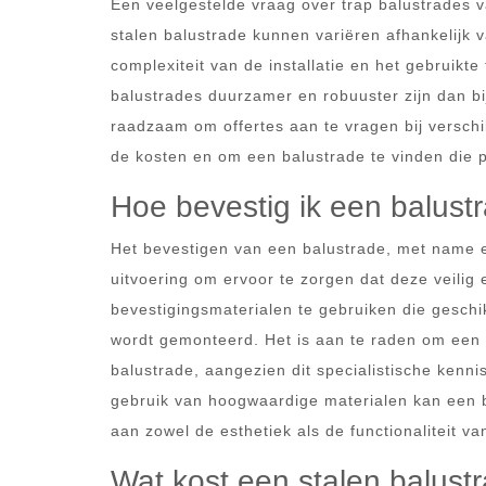
Een veelgestelde vraag over trap balustrades v
stalen balustrade kunnen variëren afhankelijk 
complexiteit van de installatie en het gebruik
balustrades duurzamer en robuuster zijn dan bi
raadzaam om offertes aan te vragen bij verschi
de kosten en om een balustrade te vinden die 
Hoe bevestig ik een balust
Het bevestigen van een balustrade, met name e
uitvoering om ervoor te zorgen dat deze veilig en
bevestigingsmaterialen te gebruiken die geschi
wordt gemonteerd. Het is aan te raden om een p
balustrade, aangezien dit specialistische kenni
gebruik van hoogwaardige materialen kan een b
aan zowel de esthetiek als de functionaliteit va
Wat kost een stalen balust