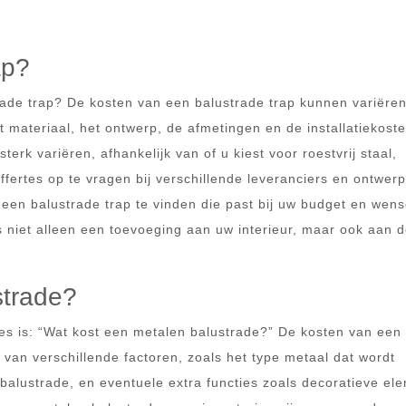
ap?
rade trap? De kosten van een balustrade trap kunnen variëre
et materiaal, het ontwerp, de afmetingen en de installatiekost
erk variëren, afhankelijk van of u kiest voor roestvrij staal,
fertes op te vragen bij verschillende leveranciers en ontwer
een balustrade trap te vinden die past bij uw budget en wens
is niet alleen een toevoeging aan uw interieur, maar ook aan 
strade?
es is: “Wat kost een metalen balustrade?” De kosten van een
 van verschillende factoren, zoals het type metaal dat wordt
balustrade, en eventuele extra functies zoals decoratieve el