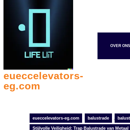
Skip
to
content
OVER ON
eueccelevators-
eg.com
eueccelevators-eg.com
balustrade
,
balus
Stijlvolle Veiligheid: Trap Balustrade van Metaal