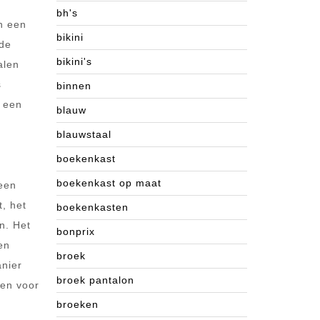
bh's
n een
bikini
 de
bikini's
alen
s
binnen
m een
blauw
blauwstaal
boekenkast
boekenkast op maat
 een
t, het
boekenkasten
n. Het
bonprix
en
broek
anier
broek pantalon
ten voor
broeken