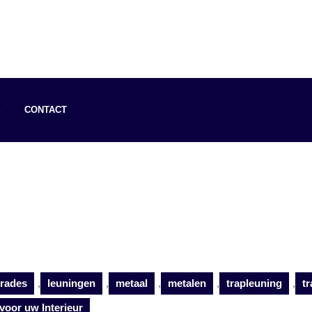
S
CONTACT
trades
,
leuningen
,
metaal
,
metalen
,
trapleuning
,
t
 voor uw Interieur