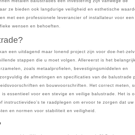
nnen metalen balustrades een investering zijn vanwege de
aar ze bieden ook langdurige veiligheid en esthetische waard
n met een professionele leverancier of installateur voor een
ifieke wensen en behoeften.
trade?
kan een uitdagend maar lonend project zijn voor doe-het-zelv
illende stappen die u moet volgen. Allereerst is het belangri
rzamelen, zoals metaalprofielen, bevestigingsmiddelen en
zorgvuldig de afmetingen en specificaties van de balustrade 
idsvoorschriften en bouwvoorschriften. Het correct meten, s
s essentieel voor een stevige en veilige balustrade. Het is 
of instructievideo’s te raadplegen om ervoor te zorgen dat uw
ten en normen voor stabiliteit en veiligheid.
?