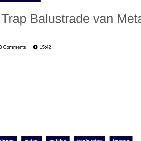
d: Trap Balustrade van Met
elevators-
0 Comments
15:42
ningen
metaal
metalen
trapleuning
trappen