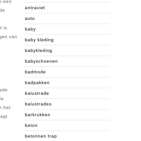
n een
antraciet
 de
auto
t is
baby
jgen van
baby kleding
babykleding
babyschoenen
badmode
badpakken
rade
balustrade
de
balustrades
n het
barkrukken
aagt
beton
betonnen trap