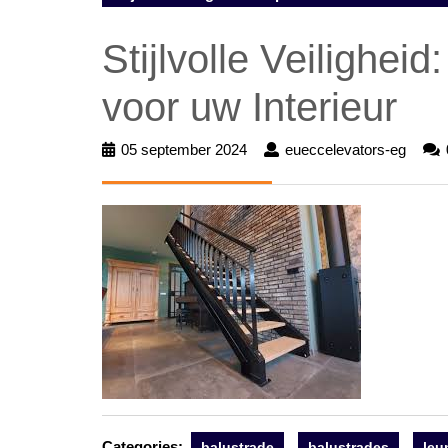
Stijlvolle Veilighei
voor uw Interieur
05 september 2024
05
eueccelevators-eg
euecc
september
eg
2024
Categories:
balustrade
balustrades
leu