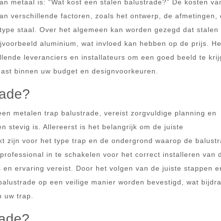
an metaal is: “Wat kost een stalen balustrade?” De kosten va
van verschillende factoren, zoals het ontwerp, de afmetingen,
te type staal. Over het algemeen kan worden gezegd dat stalen
jvoorbeeld aluminium, wat invloed kan hebben op de prijs. He
llende leveranciers en installateurs om een goed beeld te kri
past binnen uw budget en designvoorkeuren.
rade?
en metalen trap balustrade, vereist zorgvuldige planning en
 stevig is. Allereerst is het belangrijk om de juiste
kt zijn voor het type trap en de ondergrond waarop de balust
rofessional in te schakelen voor het correct installeren van 
s en ervaring vereist. Door het volgen van de juiste stappen e
alustrade op een veilige manier worden bevestigd, wat bijdr
n uw trap.
rade?