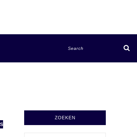
Search
for:
ZOEKEN
VS