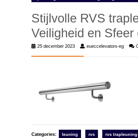
Stijlvolle RVS trap
Veiligheid en Sfee
25 december 2023
25
eueccelevators-eg
euecc
december
eg
2023
Categories:
leuning
rvs
rvs trapleuning