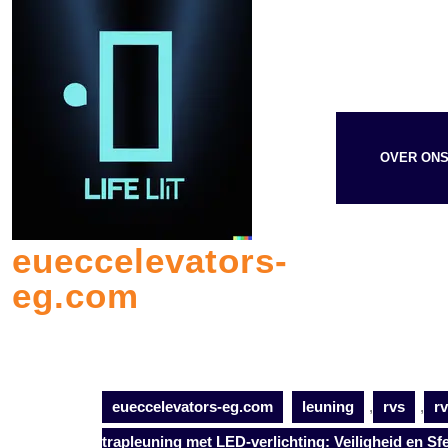
Skip
to
content
OVER ON
eueccelevators-
eg.com
eueccelevators-eg.com
leuning
,
rvs
,
r
trapleuning met LED-verlichting: Veiligheid en S