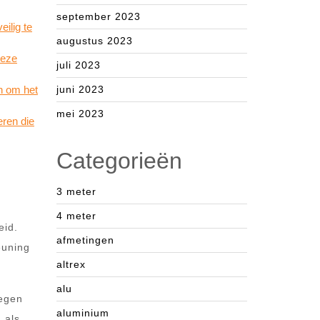
september 2023
eilig te
augustus 2023
deze
juli 2023
jn om het
juni 2023
mei 2023
eren die
Categorieën
3 meter
4 meter
eid.
afmetingen
euning
altrex
alu
tegen
aluminium
 als