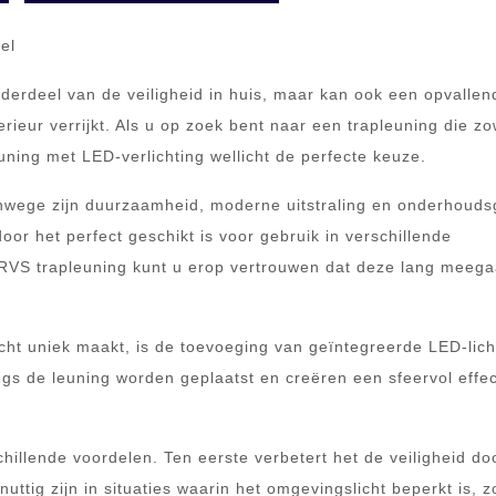
el
nderdeel van de veiligheid in huis, maar kan ook een opvallen
erieur verrijkt. Als u op zoek bent naar een trapleuning die zo
leuning met LED-verlichting wellicht de perfecte keuze.
 vanwege zijn duurzaamheid, moderne uitstraling en onderhoud
oor het perfect geschikt is voor gebruik in verschillende
RVS trapleuning kunt u erop vertrouwen dat deze lang meega
ht uniek maakt, is de toevoeging van geïntegreerde LED-licht
gs de leuning worden geplaatst en creëren een sfeervol effec
chillende voordelen. Ten eerste verbetert het de veiligheid do
nuttig zijn in situaties waarin het omgevingslicht beperkt is, z