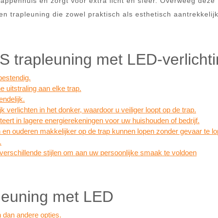
rappenhuis en zorgt voor extra licht en sfeer. Overweeg deze
n trapleuning die zowel praktisch als esthetisch aantrekkelijk
 trapleuning met LED-verlicht
bestendig.
 uitstraling aan elke trap.
ndelijk.
 verlichten in het donker, waardoor u veiliger loopt op de trap.
lteert in lagere energierekeningen voor uw huishouden of bedrijf.
n en ouderen makkelijker op de trap kunnen lopen zonder gevaar te l
.
verschillende stijlen om aan uw persoonlijke smaak te voldoen
leuning met LED
 dan andere opties.