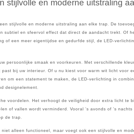
 stijlvolle en moderne uitstraling a
en stijlvolle en moderne uitstraling aan elke trap. De toevoe
 subtiel en sfeervol effect dat direct de aandacht trekt. Of h
ng of een meer eigentijdse en gedurfde stijl, de LED-verlichti
w persoonlijke smaak en voorkeuren. Met verschillende kleu
 past bij uw interieur. Of u nu kiest voor warm wit licht voor 
leuren om een statement te maken, de LED-verlichting in combin
nd designelement.
he voordelen. Het verhoogt de veiligheid door extra licht te 
len of vallen wordt verminderd. Vooral ’s avonds of ’s nachts 
op de trap.
niet alleen functioneel, maar voegt ook een stijlvolle en mo