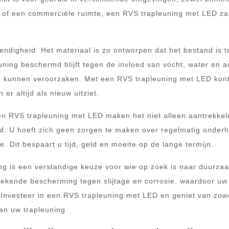
 of een commerciële ruimte, een RVS trapleuning met LED zal
ndigheid. Het materiaal is zo ontworpen dat het bestand is 
euning beschermd blijft tegen de invloed van vocht, water en 
 kunnen veroorzaken. Met een RVS trapleuning met LED kunt
er altijd als nieuw uitziet.
 RVS trapleuning met LED maken het niet alleen aantrekkeli
ed. U hoeft zich geen zorgen te maken over regelmatig onder
 Dit bespaart u tijd, geld en moeite op de lange termijn.
ng is een verstandige keuze voor wie op zoek is naar duurza
stekende bescherming tegen slijtage en corrosie, waardoor uw
en. Investeer in een RVS trapleuning met LED en geniet van zow
 van uw trapleuning.