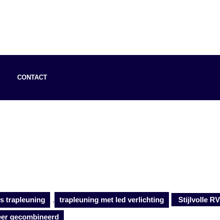
S
CONTACT
vs trapleuning
,
trapleuning met led verlichting
Stijlvolle R
feer gecombineerd