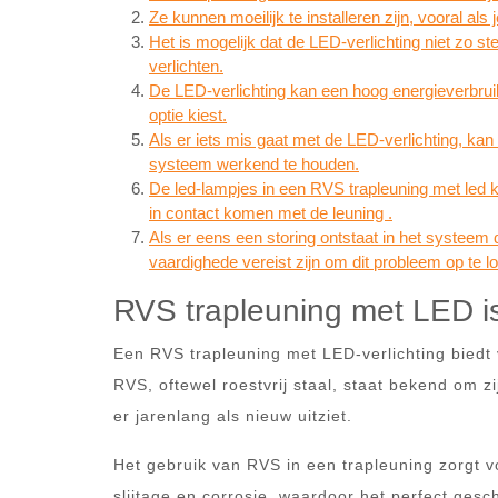
Ze kunnen moeilijk te installeren zijn, vooral als 
Het is mogelijk dat de LED-verlichting niet zo ste
verlichten.
De LED-verlichting kan een hoog energieverbru
optie kiest.
Als er iets mis gaat met de LED-verlichting, kan
systeem werkend te houden.
De led-lampjes in een RVS trapleuning met led k
in contact komen met de leuning .
Als er eens een storing ontstaat in het systeem d
vaardighede vereist zijn om dit probleem op te l
RVS trapleuning met LED i
Een RVS trapleuning met LED-verlichting biedt
RVS, oftewel roestvrij staal, staat bekend om 
er jarenlang als nieuw uitziet.
Het gebruik van RVS in een trapleuning zorgt 
slijtage en corrosie, waardoor het perfect gesc