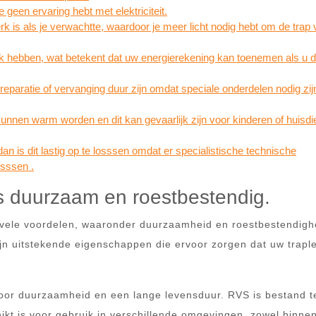
je geen ervaring hebt met elektriciteit.
rk is als je verwachtte, waardoor je meer licht nodig hebt om de trap v
ik hebben, wat betekent dat uw energierekening kan toenemen als u 
 reparatie of vervanging duur zijn omdat speciale onderdelen nodig zi
unnen warm worden en dit kan gevaarlijk zijn voor kinderen of huisdi
an is dit lastig op te losssen omdat er specialistische technische
osssen .
s duurzaam en roestbestendig.
 vele voordelen, waaronder duurzaamheid en roestbestendigh
zijn uitstekende eigenschappen die ervoor zorgen dat uw trapl
voor duurzaamheid en een lange levensduur. RVS is bestand 
hikt is voor gebruik in verschillende omgevingen, zowel binnen