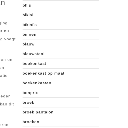
an
bh's
bikini
ging
bikini's
et nu
binnen
ng voegt
blauw
blauwstaal
ren en
boekenkast
een
boekenkast op maat
atie
boekenkasten
bonprix
bieden
broek
kan dit
broek pantalon
broeken
derne