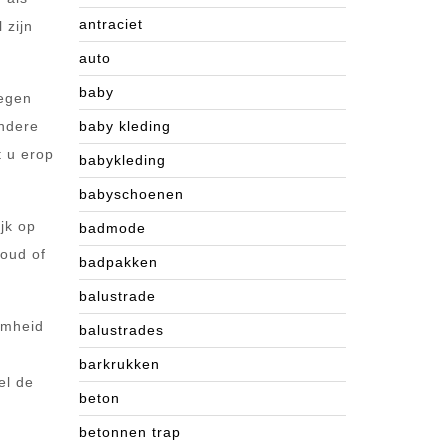
antraciet
 zijn
auto
baby
tegen
andere
baby kleding
 u erop
babykleding
babyschoenen
jk op
badmode
houd of
badpakken
balustrade
amheid
balustrades
barkrukken
el de
beton
betonnen trap