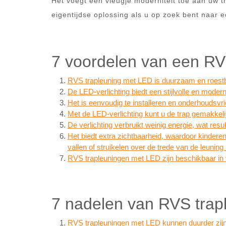
Het voegt een vleugje moderniteit toe aan uw t
eigentijdse oplossing als u op zoek bent naar ee
7 voordelen van een RVS
RVS trapleuning met LED is duurzaam en roest
De LED-verlichting biedt een stijlvolle en moderne
Het is eenvoudig te installeren en onderhoudsvrie
Met de LED-verlichting kunt u de trap gemakkelijk
De verlichting verbruikt weinig energie, wat resu
Het biedt extra zichtbaarheid, waardoor kindere
vallen of struikelen over de trede van de leuning 
RVS trapleuningen met LED zijn beschikbaar in 
7 nadelen van RVS trap
RVS trapleuningen met LED kunnen duurder zijn