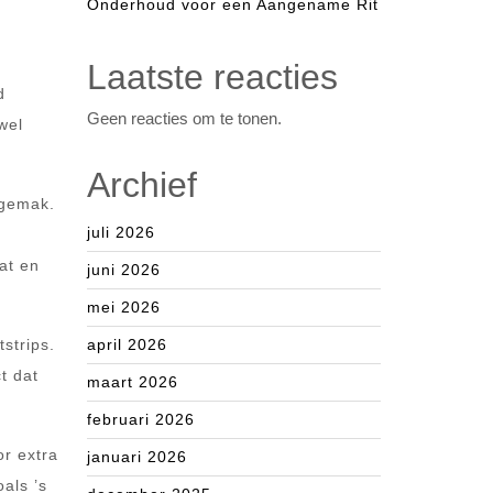
Onderhoud voor een Aangename Rit
Laatste reacties
d
Geen reacties om te tonen.
wel
Archief
sgemak.
juli 2026
at en
juni 2026
mei 2026
strips.
april 2026
t dat
maart 2026
februari 2026
or extra
januari 2026
oals ’s