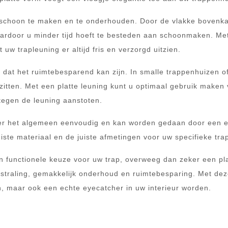
k schoon te maken en te onderhouden. Door de vlakke bovenk
aardoor u minder tijd hoeft te besteden aan schoonmaken. Me
uw trapleuning er altijd fris en verzorgd uitzien.
s dat het ruimtebesparend kan zijn. In smalle trappenhuizen o
itten. Met een platte leuning kunt u optimaal gebruik maken
tegen de leuning aanstoten.
 over het algemeen eenvoudig en kan worden gedaan door een 
uiste materiaal en de juiste afmetingen voor uw specifieke tra
en functionele keuze voor uw trap, overweeg dan zeker een pl
tstraling, gemakkelijk onderhoud en ruimtebesparing. Met de
jn, maar ook een echte eyecatcher in uw interieur worden.