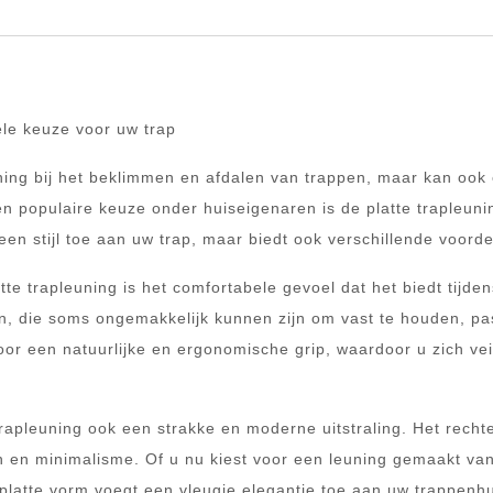
nele keuze voor uw trap
uning bij het beklimmen en afdalen van trappen, maar kan ook
Een populaire keuze onder huiseigenaren is de platte trapleuni
en stijl toe aan uw trap, maar biedt ook verschillende voorde
te trapleuning is het comfortabele gevoel dat het biedt tijden
en, die soms ongemakkelijk kunnen zijn om vast te houden, pa
oor een natuurlijke en ergonomische grip, waardoor u zich vei
trapleuning ook een strakke en moderne uitstraling. Het recht
len en minimalisme. Of u nu kiest voor een leuning gemaakt va
e platte vorm voegt een vleugje elegantie toe aan uw trappenhu