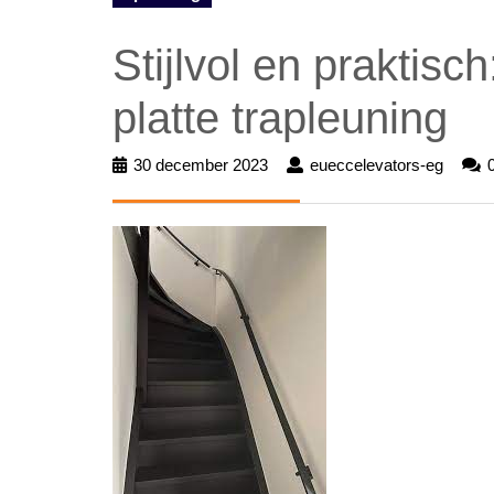
Stijlvol en praktis
platte trapleuning
30 december 2023
30
eueccelevators-eg
euecc
december
eg
2023