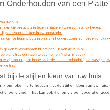
 en Onderhouden van een Platte
 van uw huis.
erialen die bestand zijn tegen slijtage en weersomstandigheden.
eiligheidsvoorschriften in uw land/regio.
aal om de leuning op zijn plaats te houden, zoals schroeven of plug
 om glijden te voorkomen bij het gebruik van de leuning.
p platte trapleuningen te voorkomen (indien mogelijk).
n te zijn dat er geen losse onderdelen of beschadiging aanwezig is, 
van de trap
t bij de stijl en kleur van uw huis.
grijk om rekening te houden met de stijl en kleur van uw huis.
nctioneel element, het kan ook dienen als een decoratief acce
t.