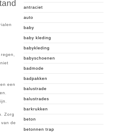
stand
antraciet
auto
rialen
baby
baby kleding
babykleding
 regen,
babyschoenen
niet
badmode
badpakken
nen een
balustrade
en.
balustrades
ijn.
barkrukken
n. Zorg
beton
t van de
betonnen trap