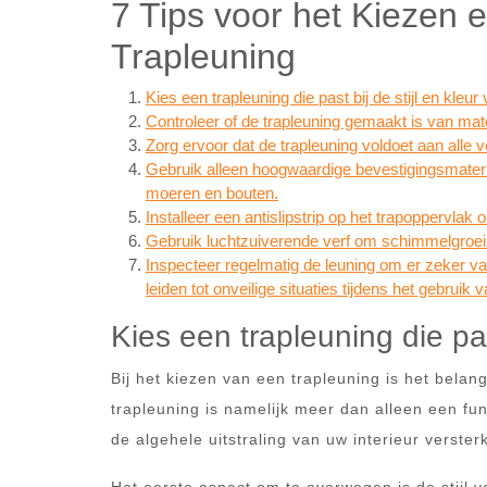
7 Tips voor het Kiezen
Trapleuning
Kies een trapleuning die past bij de stijl en kleur
Controleer of de trapleuning gemaakt is van mat
Zorg ervoor dat de trapleuning voldoet aan alle v
Gebruik alleen hoogwaardige bevestigingsmateri
moeren en bouten.
Installeer een antislipstrip op het trapoppervlak
Gebruik luchtzuiverende verf om schimmelgroei o
Inspecteer regelmatig de leuning om er zeker va
leiden tot onveilige situaties tijdens het gebruik 
Kies een trapleuning die pas
Bij het kiezen van een trapleuning is het belan
trapleuning is namelijk meer dan alleen een fu
de algehele uitstraling van uw interieur versterk