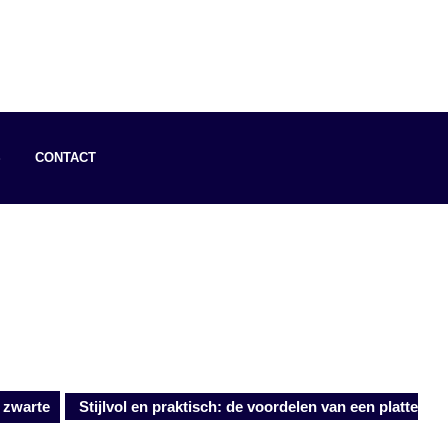
S
CONTACT
zwarte
Stijlvol en praktisch: de voordelen van een platte