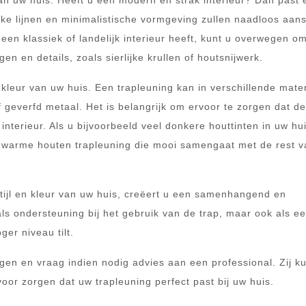
van uw huis. Heeft u een modern en strak interieur? Dan past 
rakke lijnen en minimalistische vormgeving zullen naadloos aans
 een klassiek of landelijk interieur heeft, kunt u overwegen om
n en details, zoals sierlijke krullen of houtsnijwerk.
leur van uw huis. Een trapleuning kan in verschillende mate
f geverfd metaal. Het is belangrijk om ervoor te zorgen dat de
nterieur. Als u bijvoorbeeld veel donkere houttinten in uw hu
 warme houten trapleuning die mooi samengaat met de rest v
stijl en kleur van uw huis, creëert u een samenhangend en
als ondersteuning bij het gebruik van de trap, maar ook als e
er niveau tilt.
gen en vraag indien nodig advies aan een professional. Zij k
oor zorgen dat uw trapleuning perfect past bij uw huis.