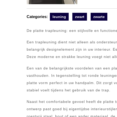
Categories:
leuning
zwart
zwarte
De platte trapleuning: een stijlvolle en functio
Een trapleuning dient niet alleen als onderste
belangrijk designelement zijn in uw interieur. 
Deze moderne en strakke leuning voegt niet alle
Een van de belangrijkste voordelen van een plat
vasthouden. In tegenstelling tot ronde leuning
platte vorm perfect in uw handpalm. Dit zorgt v
stabiel voelt tijdens het gebruik van de trap.
Naast het comfortabele gevoel heeft de platte 
ontwerp past goed bij eigentijdse interieurstij
roestvrij staal, hout of een ander materiaal, d