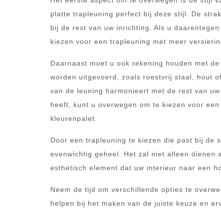
Het eerste aspect om te overwegen is de stijl 
platte trapleuning perfect bij deze stijl. De st
bij de rest van uw inrichting. Als u daarentegen
kiezen voor een trapleuning met meer versieringe
Daarnaast moet u ook rekening houden met de k
worden uitgevoerd, zoals roestvrij staal, hout o
van de leuning harmonieert met de rest van uw i
heeft, kunt u overwegen om te kiezen voor een
kleurenpalet.
Door een trapleuning te kiezen die past bij de 
evenwichtig geheel. Het zal niet alleen dienen 
esthetisch element dat uw interieur naar een hog
Neem de tijd om verschillende opties te overwe
helpen bij het maken van de juiste keuze en erv