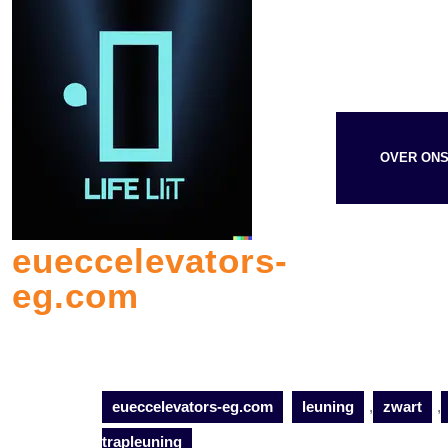
Skip
to
content
OVER ON
eueccelevators-
eg.com
eueccelevators-eg.com
leuning
,
zwart
,
trapleuning