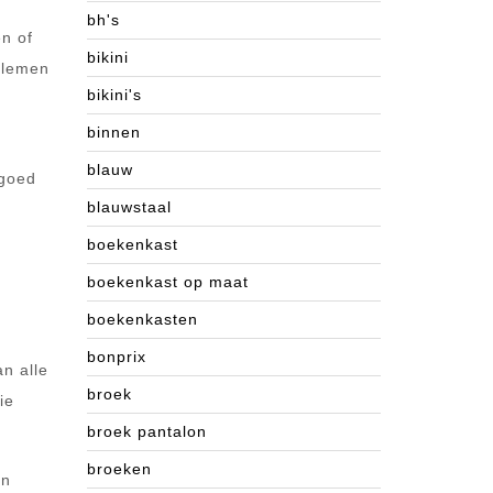
bh's
en of
bikini
oblemen
bikini's
binnen
blauw
 goed
blauwstaal
s
boekenkast
boekenkast op maat
boekenkasten
bonprix
an alle
broek
ie
broek pantalon
broeken
an