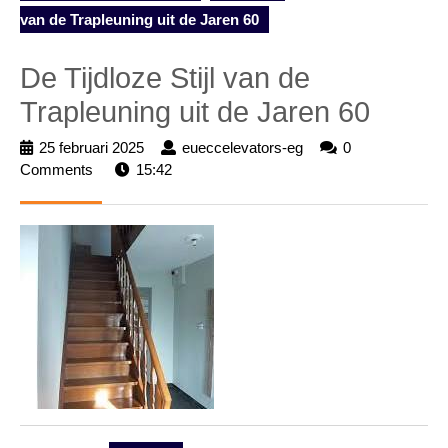
van de Trapleuning uit de Jaren 60
De Tijdloze Stijl van de
Trapleuning uit de Jaren 60
25 februari 2025
25
eueccelevators-eg
eueccelevators-
0
Comments
15:42
februari
eg
2025