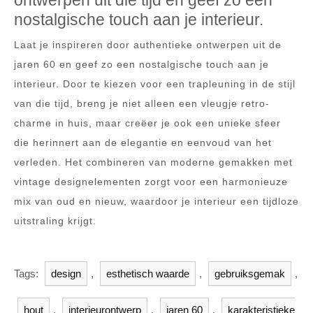
ontwerpen uit die tijd en geef zo een
nostalgische touch aan je interieur.
Laat je inspireren door authentieke ontwerpen uit de
jaren 60 en geef zo een nostalgische touch aan je
interieur. Door te kiezen voor een trapleuning in de stijl
van die tijd, breng je niet alleen een vleugje retro-
charme in huis, maar creëer je ook een unieke sfeer
die herinnert aan de elegantie en eenvoud van het
verleden. Het combineren van moderne gemakken met
vintage designelementen zorgt voor een harmonieuze
mix van oud en nieuw, waardoor je interieur een tijdloze
uitstraling krijgt.
Tags:
design
,
esthetisch waarde
,
gebruiksgemak
,
hout
,
interieurontwerp
,
jaren 60
,
karakteristieke