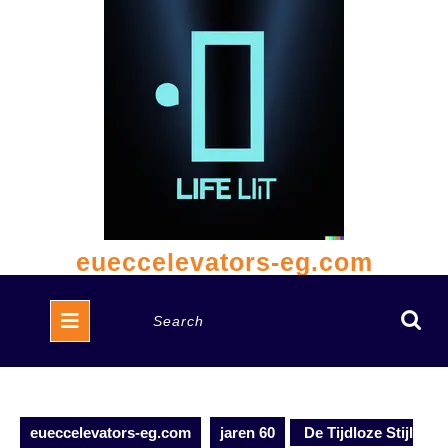
Skip
to
content
eueccelevators-eg.com
Open
Search
Button
for:
eueccelevators-eg.com
jaren 60
De Tijdloze Stijl