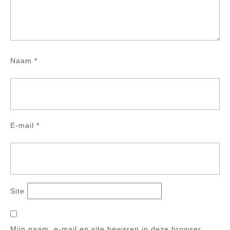
Naam
*
E-mail
*
Site
Mijn naam, e-mail en site bewaren in deze browser