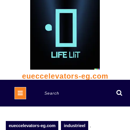
Skip
to
content
eueccelevators-eg.com
Open
Search
Button
for:
eueccelevators-eg.com
industrieel
,