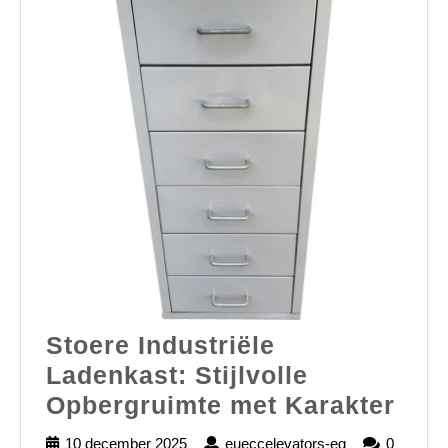
Stoere Industriële
Ladenkast: Stijlvolle
Sto
Opbergruimte met Karakter
Indu
10 december 2025
10
eueccelevators-eg
eueccelevator
0