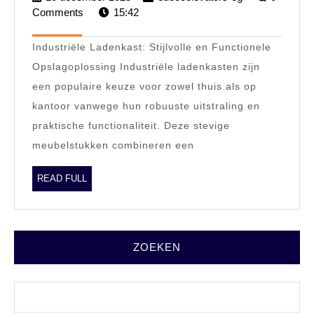
Lad
Comments
15:42
december
eg
2025
Stij
Industriële Ladenkast: Stijlvolle en Functionele
Opb
Opslagoplossing Industriële ladenkasten zijn
met
een populaire keuze voor zowel thuis als op
Kar
kantoor vanwege hun robuuste uitstraling en
praktische functionaliteit. Deze stevige
meubelstukken combineren een
READ
READ FULL
FULL
ZOEKEN