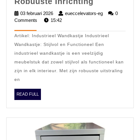
Stijlvol
Robuuste Inrichting
Industrieel
03 februari 2026
03
eueccelevators-eg
eueccelevators-
0
Wandkastje
Comments
15:42
februari
eg
2026
voor
Artikel: Industrieel Wandkastje Industrieel
een
Wandkastje: Stijlvol en Functioneel Een
Robuuste
industrieel wandkastje is een veelzijdig
Inrichting
meubelstuk dat zowel stijlvol als functioneel kan
zijn in elk interieur. Met zijn robuuste uitstraling
en
READ
READ FULL
FULL