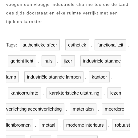
voegen een vleugje industriële charme toe die de tand
des tijds doorstaat en elke ruimte verrijkt met een
tijdloos karakter.
Tags:
authentieke sfeer
,
esthetiek
,
functionaliteit
,
gericht licht
,
huis
,
ijzer
,
industriele staande
lamp
,
industriële staande lampen
,
kantoor
,
kantoorruimte
,
karakteristieke uitstraling
,
lezen
verlichting accentverlichting
,
materialen
,
meerdere
lichtbronnen
,
metaal
,
moderne interieurs
,
robuust