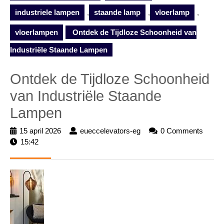
industriele lampen
,
staande lamp
,
vloerlamp
,
vloerlampen
Ontdek de Tijdloze Schoonheid van
Industriële Staande Lampen
Ontdek de Tijdloze Schoonheid
van Industriële Staande
Lampen
15 april 2026
15
eueccelevators-eg
eueccelevators-
0 Comments
15:42
april
eg
2026