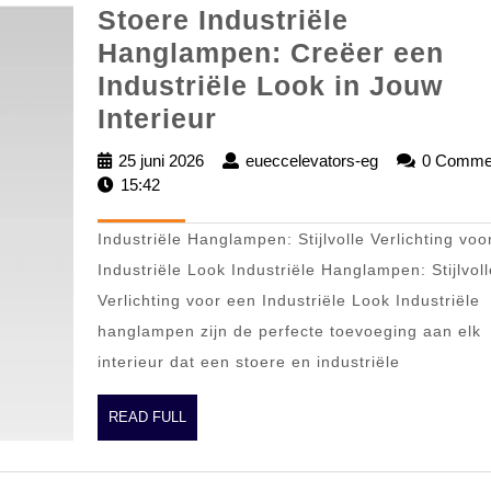
Stoere Industriële
Hanglampen: Creëer een
Industriële Look in Jouw
Stoere
Interieur
Industriële
25 juni 2026
25
eueccelevators-eg
eueccelevator
0 Comme
Hanglampen:
15:42
juni
eg
2026
Creëer
Industriële Hanglampen: Stijlvolle Verlichting voo
een
Industriële Look Industriële Hanglampen: Stijlvoll
Industriële
Verlichting voor een Industriële Look Industriële
Look
hanglampen zijn de perfecte toevoeging aan elk
in
interieur dat een stoere en industriële
Jouw
Interieur
READ
READ FULL
FULL