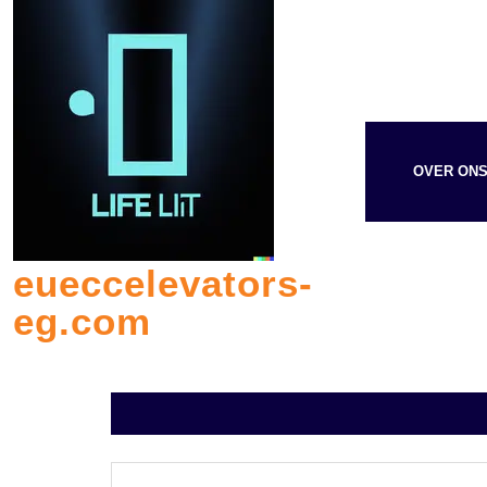
Skip
to
content
OVER ON
eueccelevators-
eg.com