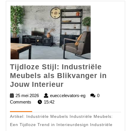
Tijdloze Stijl: Industriële
Meubels als Blikvanger in
Tijdloze
Jouw Interieur
Stijl:
25 mei 2026
25
eueccelevators-eg
eueccelevators-
0
Industriële
Comments
mei
15:42
eg
2026
Meubels
Artikel: Industriële Meubels Industriële Meubels:
als
Een Tijdloze Trend in Interieurdesign Industriële
Blikvanger