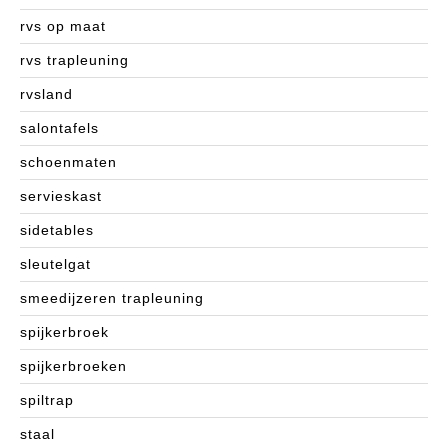
rvs op maat
rvs trapleuning
rvsland
salontafels
schoenmaten
servieskast
sidetables
sleutelgat
smeedijzeren trapleuning
spijkerbroek
spijkerbroeken
spiltrap
staal